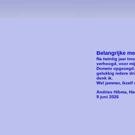
Belangrijke m
Na twintig jaar tr
verhoogd, voor mij
Domein opgezegd. E
gelukkig iedere dr
denk ik.
Wel jammer, ikzelf 
Andries Hibma, Ha
9 juni 2026