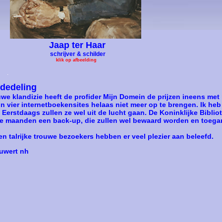
Jaap ter Haar
schrijver & schilder
klik op afbeelding
.
ededeling
ouwe klandizie heeft de profider Mijn Domein de prijzen ineens met
n vier internetboekensites helaas niet meer op te brengen. Ik heb a
erstdaags zullen ze wel uit de lucht gaan. De Koninklijke Bibli
ie maanden een back-up, die zullen wel bewaard worden en toegan
en talrijke trouwe bezoekers hebben er veel plezier aan beleefd.
uwert nh