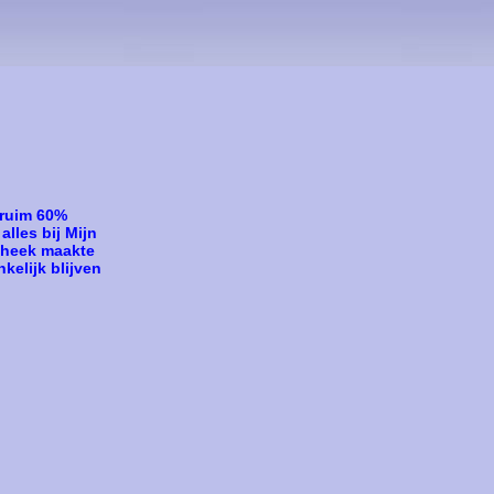
 ruim 60%
lles bij Mijn
otheek maakte
kelijk blijven